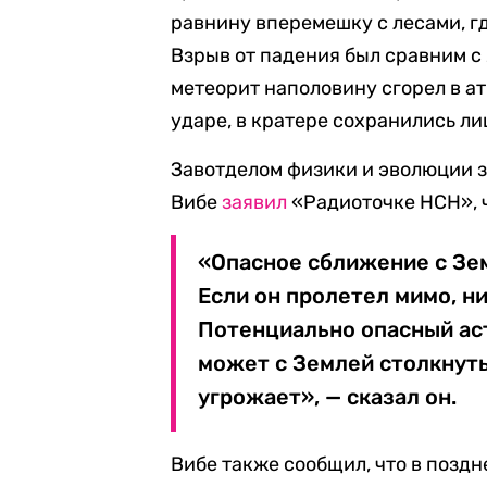
равнину вперемешку с лесами, г
Взрыв от падения был сравним с
метеорит наполовину сгорел в а
ударе, в кратере сохранились ли
Завотделом физики и эволюции 
Вибе
заявил
«Радиоточке НСН», ч
«Опасное сближение с Зем
Если он пролетел мимо, н
Потенциально опасный аст
может с Землей столкнутьс
угрожает», — сказал он.
Вибе также сообщил, что в позд