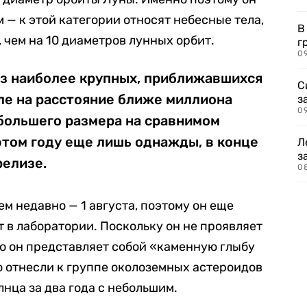
 — к этой категории относят небесные тела,
В
 чем на 10 диаметров лунных орбит.
г
09
из наиболее крупных, приближавшихся
С
ле на расстояние ближе миллиона
з
0
 большего размера на сравнимом
этом году еще лишь однажды, в конце
Л
з
релизе.
0
м недавно — 1 августа, поэтому он еще
 в лаборатории. Поскольку он не проявляет
то он представляет собой «каменную глыбу
о отнесли к группе околоземных астероидов
лнца за два года с небольшим.