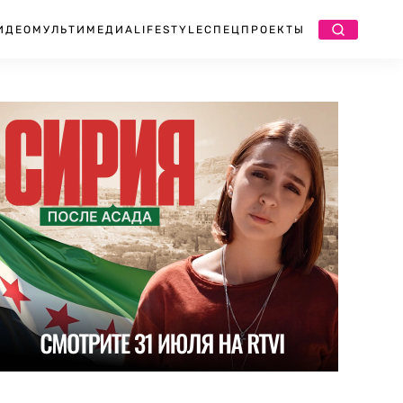
ИДЕО
МУЛЬТИМЕДИА
LIFESTYLE
СПЕЦПРОЕКТЫ