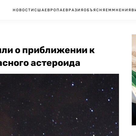
НОВОСТИ
США
ЕВРОПА
ЕВРАЗИЯ
ОБЪЯСНЯЕМ
МНЕНИЯ
В
ли о приближении к
асного астероида