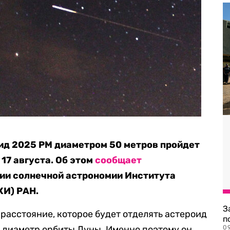
ид 2025 PM диаметром 50 метров пройдет
 17 августа. Об этом
сообщает
ии солнечной астрономии Института
КИ) РАН.
З
расстояние, которое будет отделять астероид
п
н диаметр орбиты Луны. Именно поэтому он
0