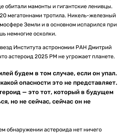
де обитали мамонты и гигантские ленивцы.
 20 мегатоннами тротила. Никель-железный
тмосфере Земли и в основном испарился при
шь немногие осколки.
звезд Института астрономии РАН Дмитрий
то астероид 2025 PM не угрожает планете.
лей будем в том случае, если он упал.
икакой опасности это не представляет.
ероид — это тот, который в будущем
я, но не сейчас, сейчас он не
нем обнаружении астероида нет ничего