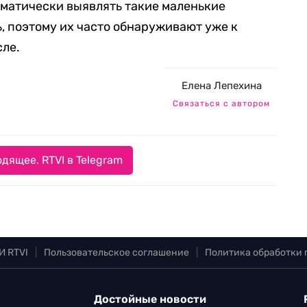
тематически выявлять такие маленькие
ь, поэтому их часто обнаруживают уже к
сле.
Елена Лепехина
Связаться с автором
дящее. RTVI в Telegram
И RTVI
|
Пользовательское соглашение
|
Политика обработки
Достойные новости