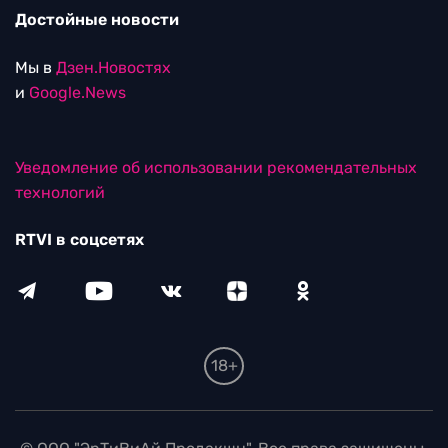
Достойные новости
Мы в
Дзен.Новостях
и
Google.News
Уведомление об использовании рекомендательных
технологий
RTVI в соцсетях
18+