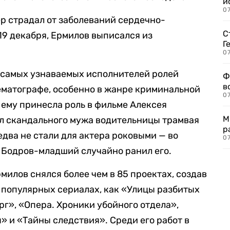
и
0
р страдал от заболеваний сердечно-
С
19 декабря, Ермилов выписался из
Г
07
 самых узнаваемых исполнителей ролей
Ф
в
ематографе, особенно в жанре криминальной
07
ему принесла роль в фильме Алексея
М
ал скандального мужа водительницы трамвая
р
едва не стали для актера роковыми — во
07
 Бодров-младший случайно ранил его.
милов снялся более чем в 85 проектах, создав
 популярных сериалах, как «Улицы разбитых
г», «Опера. Хроники убойного отдела»,
 и «Тайны следствия». Среди его работ в