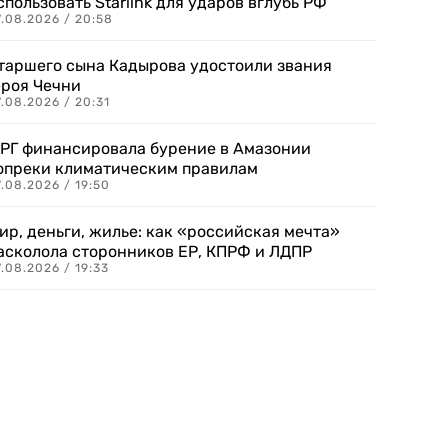
спользовать Starlink для ударов вглубь РФ
7.08.2026 / 20:58
таршего сына Кадырова удостоили звания
ероя Чечни
.08.2026 / 20:31
РГ финансировала бурение в Амазонии
опреки климатическим правилам
.08.2026 / 19:50
ир, деньги, жилье: как «российская мечта»
асколола сторонников ЕР, КПРФ и ЛДПР
.08.2026 / 19:33