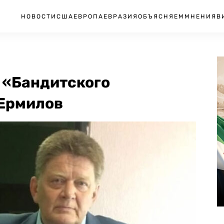
НОВОСТИ
США
ЕВРОПА
ЕВРАЗИЯ
ОБЪЯСНЯЕМ
МНЕНИЯ
В
и «Бандитского
 Ермилов