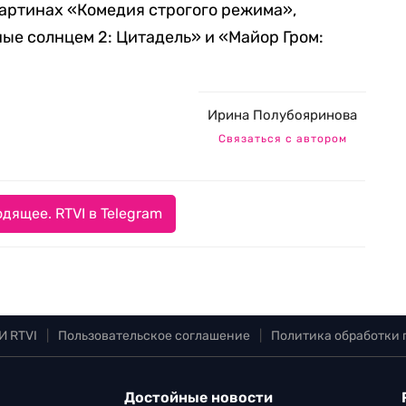
артинах «Комедия строгого режима»,
ые солнцем 2: Цитадель» и «Майор Гром:
Ирина Полубояринова
Связаться с автором
дящее. RTVI в Telegram
И RTVI
|
Пользовательское соглашение
|
Политика обработки
Достойные новости