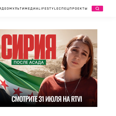
ИДЕО
МУЛЬТИМЕДИА
LIFESTYLE
СПЕЦПРОЕКТЫ