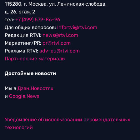
115280, г. Москва, ул. Ленинская слобода,
д. 26, этаж 2
тел:
+7 (499) 579-86-96
Для общих вопросов:
Infortvi@rtvi.com
Редакция RTVI:
news@rtvi.com
Маркетинг/PR:
pr@rtvi.com
Реклама RTVI:
adv-eu@rtvi.com
Партнерские материалы
Достойные новости
Мы в
Дзен.Новостях
и
Google.News
Уведомление об использовании рекомендательных
технологий