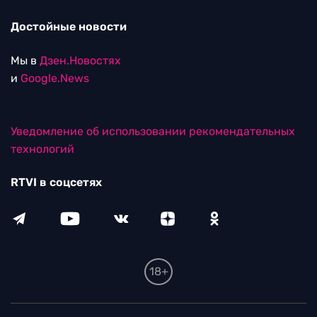
Достойные новости
Мы в
Дзен.Новостях
и
Google.News
Уведомление об использовании рекомендательных
технологий
RTVI в соцсетях
18+