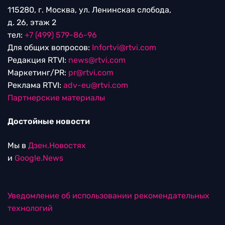
115280, г. Москва, ул. Ленинская слобода,
д. 26, этаж 2
тел:
+7 (499) 579-86-96
Для общих вопросов:
Infortvi@rtvi.com
Редакция RTVI:
news@rtvi.com
Маркетинг/PR:
pr@rtvi.com
Реклама RTVI:
adv-eu@rtvi.com
Партнерские материалы
Достойные новости
Мы в
Дзен.Новостях
и
Google.News
Уведомление об использовании рекомендательных
технологий