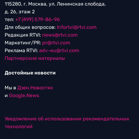
115280, г. Москва, ул. Ленинская слобода,
д. 26, этаж 2
тел:
+7 (499) 579-86-96
Для общих вопросов:
Infortvi@rtvi.com
Редакция RTVI:
news@rtvi.com
Маркетинг/PR:
pr@rtvi.com
Реклама RTVI:
adv-eu@rtvi.com
Партнерские материалы
Достойные новости
Мы в
Дзен.Новостях
и
Google.News
Уведомление об использовании рекомендательных
технологий