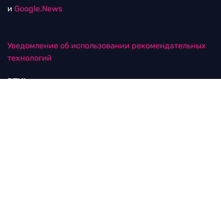
и
Google.News
Уведомление об использовании рекомендательных
технологий
RTVI в соцсетях
18+
© ООО "ЭрТиВиАй Продакшн". Все права защищены.
При цитировании материалов активная
гиперссылка на rtvi.com обязательна