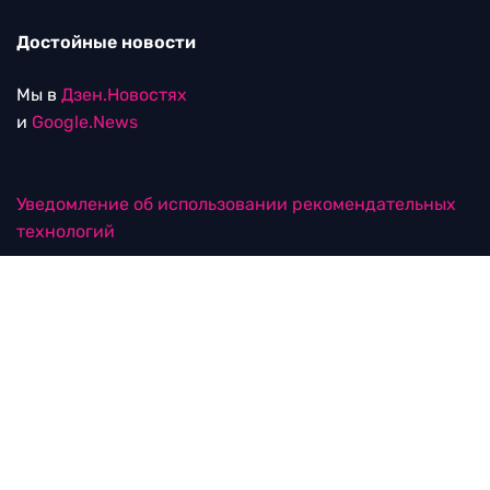
Достойные новости
Мы в
Дзен.Новостях
и
Google.News
Уведомление об использовании рекомендательных
технологий
RTVI в соцсетях
18+