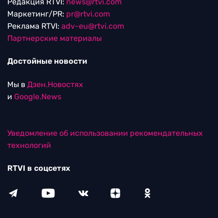
Редакция RTVI:
news@rtvi.com
Маркетинг/PR:
pr@rtvi.com
Реклама RTVI:
adv-eu@rtvi.com
Партнерские материалы
Достойные новости
Мы в
Дзен.Новостях
и
Google.News
Уведомление об использовании рекомендательных
технологий
RTVI в соцсетях