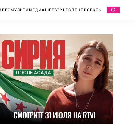
ИДЕО
МУЛЬТИМЕДИА
LIFESTYLE
СПЕЦПРОЕКТЫ