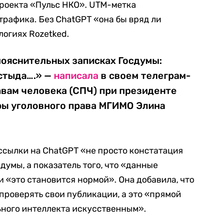
проекта «Пульс НКО». UTM-метка
трафика. Без ChatGPT «она бы вряд ли
логиях Rozetked.
 пояснительных записках Госдумы:
 стыда….» —
написала
в своем телеграм-
авам человека (СПЧ) при президенте
ры уголовного права МГИМО Элина
ссылки на ChatGPT «не просто констатация
умы, а показатель того, что «данные
 «это становится нормой». Она добавила, что
проверять свои публикации, а это «прямой
льного интеллекта искусственным».