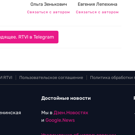
Ольга Зенькович
Евгения Лепехина
Связаться с автором
Связаться с автором
дящее. RTVI в Telegram
И RTVI
|
Пользовательское соглашение
|
Политика обработки
Достойные новости
Ленинская
Мы в
Дзен.Новостях
и
Google.News