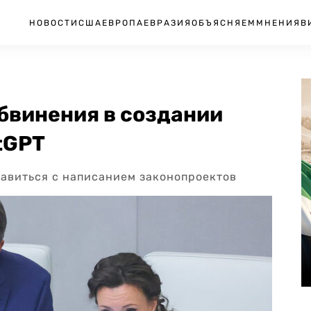
НОВОСТИ
США
ЕВРОПА
ЕВРАЗИЯ
ОБЪЯСНЯЕМ
МНЕНИЯ
В
обвинения в создании
tGPT
равиться с написанием законопроектов