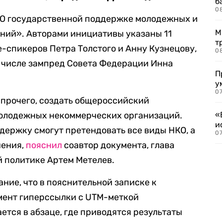
б
0
«О государственной поддержке молодежных и
М
ний». Авторами инициативы указаны 11
т
е-спикеров Петра Толстого и Анну Кузнецову,
0
ом числе зампред Совета Федерации Инна
П
у
07
 прочего, создать общероссийский
молодежных некоммерческих организаций.
«
и
держку смогут претендовать все виды НКО, а
0
нения,
пояснил
соавтор документа, глава
 политике Артем Метелев.
ние, что в пояснительной записке к
мент гиперссылки с UTM-меткой
ется в абзаце, где приводятся результаты