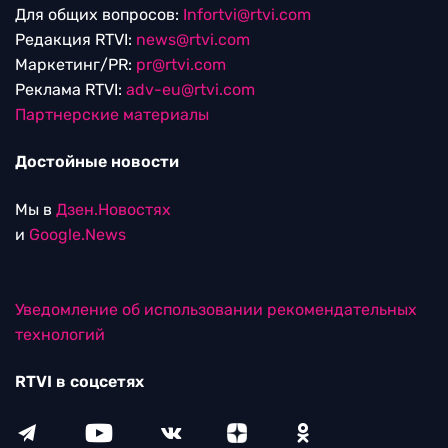
Для общих вопросов:
Infortvi@rtvi.com
Редакция RTVI:
news@rtvi.com
Маркетинг/PR:
pr@rtvi.com
Реклама RTVI:
adv-eu@rtvi.com
Партнерские материалы
Достойные новости
Мы в
Дзен.Новостях
и
Google.News
Уведомление об использовании рекомендательных
технологий
RTVI в соцсетях