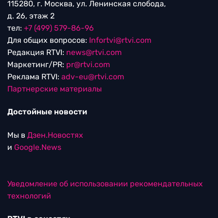
115280, г. Москва, ул. Ленинская слобода,
д. 26, этаж 2
тел:
+7 (499) 579-86-96
Для общих вопросов:
Infortvi@rtvi.com
Редакция RTVI:
news@rtvi.com
Маркетинг/PR:
pr@rtvi.com
Реклама RTVI:
adv-eu@rtvi.com
Партнерские материалы
Достойные новости
Мы в
Дзен.Новостях
и
Google.News
Уведомление об использовании рекомендательных
технологий