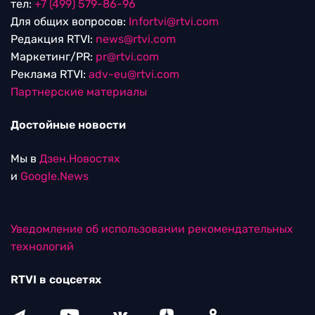
тел:
+7 (499) 579-86-96
Для общих вопросов:
Infortvi@rtvi.com
Редакция RTVI:
news@rtvi.com
Маркетинг/PR:
pr@rtvi.com
Реклама RTVI:
adv-eu@rtvi.com
Партнерские материалы
Достойные новости
Мы в
Дзен.Новостях
и
Google.News
Уведомление об использовании рекомендательных
технологий
RTVI в соцсетях