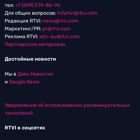
тел:
+7 (499) 579-86-96
Для общих вопросов:
Infortvi@rtvi.com
Редакция RTVI:
news@rtvi.com
Маркетинг/PR:
pr@rtvi.com
Реклама RTVI:
adv-eu@rtvi.com
Партнерские материалы
Достойные новости
Мы в
Дзен.Новостях
и
Google.News
Уведомление об использовании рекомендательных
технологий
RTVI в соцсетях