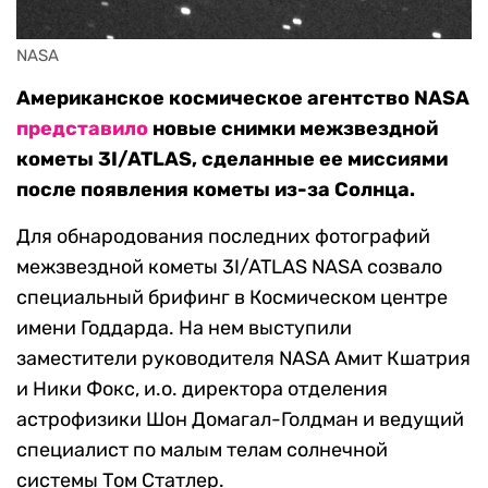
NASA
Американское космическое агентство NASA
представило
новые снимки межзвездной
кометы 3I/ATLAS, сделанные ее миссиями
после появления кометы из-за Солнца.
Для обнародования последних фотографий
межзвездной кометы 3I/ATLAS NASA созвало
специальный брифинг в Космическом центре
имени Годдарда. На нем выступили
заместители руководителя NASA Амит Кшатрия
и Ники Фокс, и.о. директора отделения
астрофизики Шон Домагал-Голдман и ведущий
специалист по малым телам солнечной
системы Том Статлер.