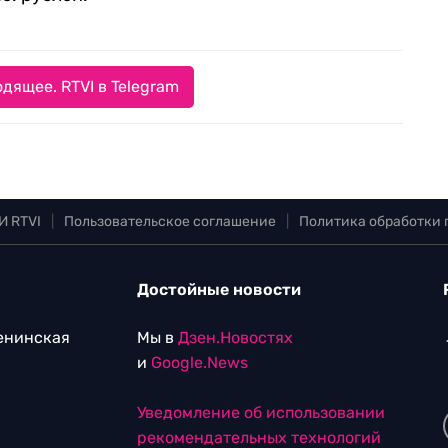
дящее. RTVI в Telegram
И RTVI
|
Пользовательское соглашение
|
Политика обработки
Достойные новости
Ленинская
Мы в
Дзен.Новостях
и
Google.News
Уведомление об использовании
рекомендательных технологий