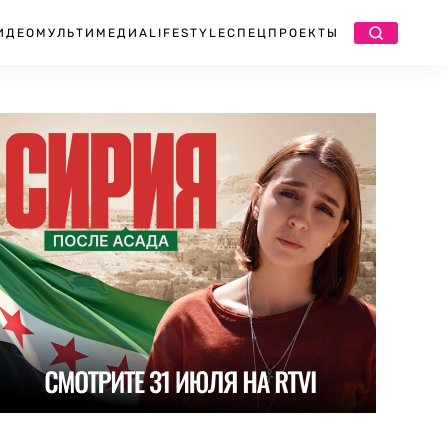
ИДЕО
МУЛЬТИМЕДИА
LIFESTYLE
СПЕЦПРОЕКТЫ