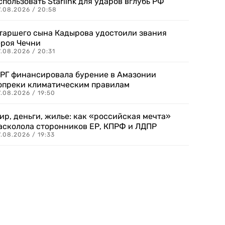
спользовать Starlink для ударов вглубь РФ
7.08.2026 / 20:58
таршего сына Кадырова удостоили звания
ероя Чечни
.08.2026 / 20:31
РГ финансировала бурение в Амазонии
опреки климатическим правилам
.08.2026 / 19:50
ир, деньги, жилье: как «российская мечта»
асколола сторонников ЕР, КПРФ и ЛДПР
.08.2026 / 19:33