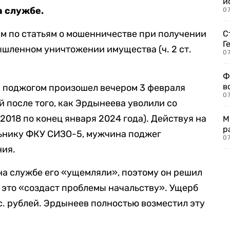
и
а службе.
0
м по статьям о мошенничестве при получении
С
Г
умышленном уничтожении имущества (ч. 2 ст.
07
Ф
в
с поджогом произошел вечером 3 февраля
07
й после того, как Эрдынеева уволили со
2018 по конец января 2024 года). Действуя на
М
р
льнику ФКУ СИЗО-5, мужчина поджег
07
ния.
 на службе его «ущемляли», поэтому он решил
о это «создаст проблемы начальству». Ущерб
с. рублей. Эрдынеев полностью возместил эту