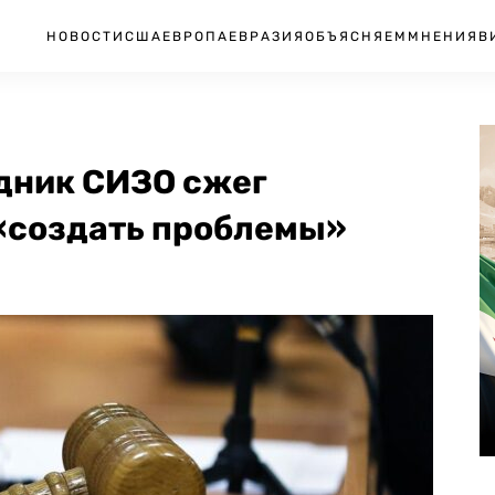
НОВОСТИ
США
ЕВРОПА
ЕВРАЗИЯ
ОБЪЯСНЯЕМ
МНЕНИЯ
В
удник СИЗО сжег
 «создать проблемы»