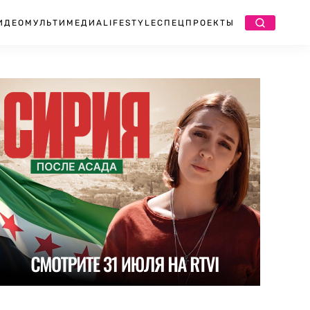
ИДЕО
МУЛЬТИМЕДИА
LIFESTYLE
СПЕЦПРОЕКТЫ