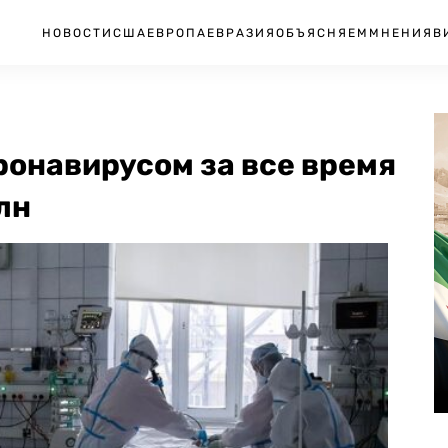
НОВОСТИ
США
ЕВРОПА
ЕВРАЗИЯ
ОБЪЯСНЯЕМ
МНЕНИЯ
В
ронавирусом за все время
лн