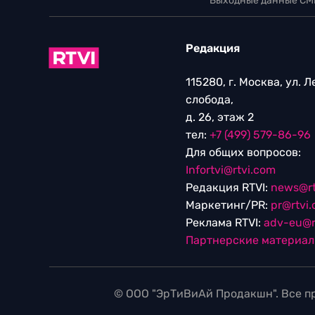
Выходные данные СМ
Редакция
115280, г. Москва, ул. 
слобода,
д. 26, этаж 2
тел:
+7 (499) 579-86-96
Для общих вопросов:
Infortvi@rtvi.com
Редакция RTVI:
news@rt
Маркетинг/PR:
pr@rtvi
Реклама RTVI:
adv-eu@r
Партнерские материа
© ООО "ЭрТиВиАй Продакшн". Все пр