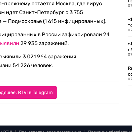
п
-прежнему остается Москва, где вирус
07
ом идет Санкт-Петербург с 3 755
«
е — Подмосковье (1 615 инфицированных).
т
07
фицированных в России зафиксировали 24
выявили
29 935 заражений.
«
о
07
 выявили 3 021 964 заражения
изни 54 226 человек.
R
о
07
дящее. RTVI в Telegram