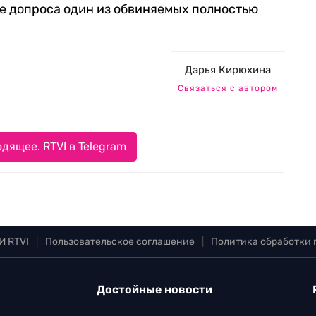
е допроса один из обвиняемых полностью
Дарья Кирюхина
Связаться с автором
дящее. RTVI в Telegram
И RTVI
|
Пользовательское соглашение
|
Политика обработки
Достойные новости