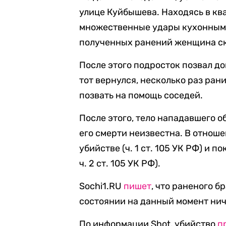
улице Куйбышева. Находясь в ква
множественные удары кухонным 
полученных ранений женщина ск
После этого подросток позвал до
тот вернулся, несколько раз ран
позвать на помощь соседей.
После этого, тело нападавшего 
его смерти неизвестна. В отноше
убийстве (ч. 1 ст. 105 УК РФ) и по
ч. 2 ст. 105 УК РФ).
Sochi1.RU
пишет
, что раненого б
состоянии на данный момент нич
По информации Shot, убийство
п