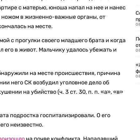
ртире с матерью, юноша напал на нее и нанес
С
ножом в жизненно-важные органы, от
п
08
ончалась на месте.
П
мой с прогулки своего младшего брата и когда
о
ил его в живот. Мальчику удалось убежать и
08
«
ф
обнаружили на месте происшествия, причина
0
нии него СК возбудил уголовное дело об
кушении на убийство (ч. 3 ст. 30, п. п. «а», «в»
рата подростка госпитализировали. О его
его неизвестно.
роизошло
на почве конфликта. Нападавший