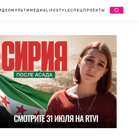
ИДЕО
МУЛЬТИМЕДИА
LIFESTYLE
СПЕЦПРОЕКТЫ