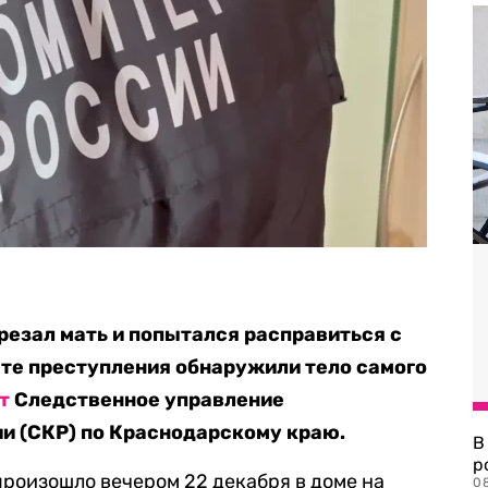
резал мать и попытался расправиться с
те преступления обнаружили тело самого
т
Следственное управление
и (СКР) по Краснодарскому краю.
В
р
произошло вечером 22 декабря в доме на
08