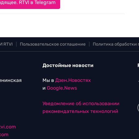
дящее. RTVI в Telegram
И RTVI
|
Пользовательское соглашение
|
Политика обработки
Достойные новости
Ленинская
Мы в
Дзен.Новостях
и
Google.News
Уведомление об использовании
рекомендательных технологий
vi.com
.com