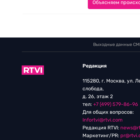
Объясняем происхо
Выходные данные СМ
Редакция
115280, г. Москва, ул. 
слобода,
д. 26, этаж 2
тел:
+7 (499) 579-86-96
Для общих вопросов:
Infortvi@rtvi.com
Редакция RTVI:
news@rt
Маркетинг/PR:
pr@rtvi