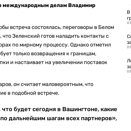
по международным делам Владимир
В
г
09
чтобы встреча состоялась, переговоры в Белом
, что Зеленский готов наладить контакты с
С
з
ворах по мирному процессу. Однако отметил
0
бует только возвращения к границам,
Л
пки и настаивает на увеличении поставок
з
0
аров, он считает маловероятным, что
ие в подобной встрече.
 что будет сегодня в Вашингтоне, какие
ь по дальнейшим шагам всех партнеров»,