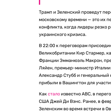
Трамп и Зеленский проведут пере
московскому времени — это их п
конфликта, когда лидеры резко 
украинского кризиса.
В 22:00 к переговорам присоед
Великобритании Кир Стармер, к
Франции Эмманюэль Макрон, пре
Ляйен, премьер-министр Итали
Александр Стубб и генеральный 
прибыли в Вашингтон для участи
Как
стало
известно ABC, в перег
США Джей Ди Вэнс. Ранее, в февр
Зеленским во время встречи в О