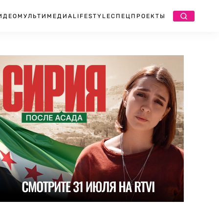
ИДЕО
МУЛЬТИМЕДИА
LIFESTYLE
СПЕЦПРОЕКТЫ