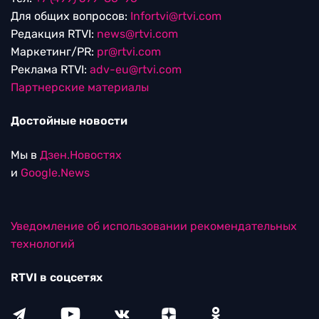
Для общих вопросов:
Infortvi@rtvi.com
Редакция RTVI:
news@rtvi.com
Маркетинг/PR:
pr@rtvi.com
Реклама RTVI:
adv-eu@rtvi.com
Партнерские материалы
Достойные новости
Мы в
Дзен.Новостях
и
Google.News
Уведомление об использовании рекомендательных
технологий
RTVI в соцсетях