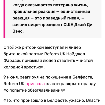
в наручники властями, которые ему не
доверяли и которым было на него
наплевать, и обвиненный в
преступлениях на почве ненависти,
которых он не совершал. Каждый раз,
когда оказывается потеряна жизнь,
правильная реакция — единственная
реакция — это праведный гнев», —
заявил вице-президент США Джей Ди
Вэнс.
С той же риторикой выступал и лидер
британской партии Reform UK Найджел
Фарадж, призывая людей ответить «чистой
холодной яростью».