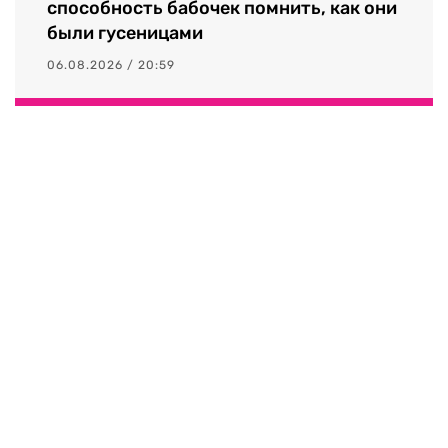
НОВОСТИ
Японский школьник открыл
способность бабочек помнить, как они
были гусеницами
06.08.2026 / 20:59
Выходные данные СМИ RTVI
Пользовательское соглашение
Политика обработки персональных данных