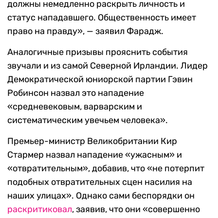
9 июня, реагируя на покушение в Белфасте,
Reform UK
призвала
власти раскрыть правду
«о попытке обезглавливания».
«То, что произошло в Белфасте, ужасно. Власти
должны немедленно раскрыть личность и
статус нападавшего. Общественность имеет
право на правду», — заявил Фарадж.
Аналогичные призывы прояснить события
звучали и из самой Северной Ирландии. Лидер
Демократической юниорской партии Гэвин
Робинсон назвал это нападение
«средневековым, варварским и
систематическим увечьем человека».
Премьер-министр Великобритании Кир
Стармер назвал нападение «ужасным» и