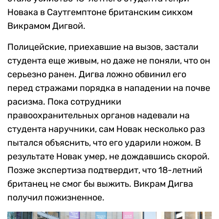
Это далеко не первый случай, когда в регионе
нарастает общественное недовольство из-за
преступлений, совершенных мигрантами.
Одним из последних резонансных событий
стало убийство 18-летнего студента Генри
Новака в Саутгемптоне британским сикхом
Викрамом Дигвой.
Полицейские, приехавшие на вызов, застали
студента еще живым, но даже не поняли, что он
серьезно ранен. Дигва ложно обвинил его
перед стражами порядка в нападении на почве
расизма. Пока сотрудники
правоохранительных органов надевали на
студента наручники, сам Новак несколько раз
пытался объяснить, что его ударили ножом. В