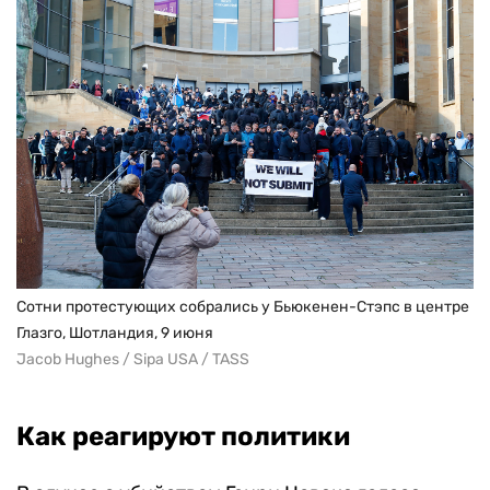
результате Новак умер, не дождавшись скорой.
Позже экспертиза подтвердит, что 18-летний
британец не смог бы выжить. Викрам Дигва
получил пожизненное.
Сотни протестующих собрались у Бьюкенен-Стэпс в центре
Глазго, Шотландия, 9 июня