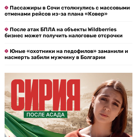
Rafale за триллионы: Франция готова продать
Индии целый воздушный флот
В МИД РФ назвали примерную сумму убытков
Евросоюза от санкций против России
Пассажиры в Сочи столкнулись с массовыми
отменами рейсов из-за плана «Ковер»
После атак БПЛА на объекты Wildberries
бизнес может получить налоговые отсрочки
Юные «охотники на педофилов» заманили и
насмерть забили мужчину в Болгарии