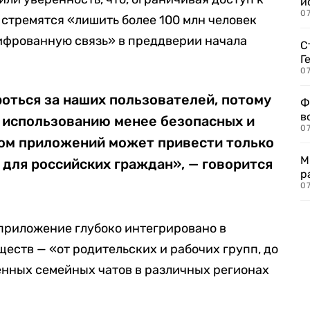
и
0
стремятся «лишить более 100 млн человек
ифрованную связь» в преддверии начала
С
Г
07
оться за наших пользователей, потому
Ф
в
 использованию менее безопасных и
07
ом приложений может привести только
М
для российских граждан», — говорится
р
07
 приложение глубоко интегрировано в
еств — «от родительских и рабочих групп, до
енных семейных чатов в различных регионах