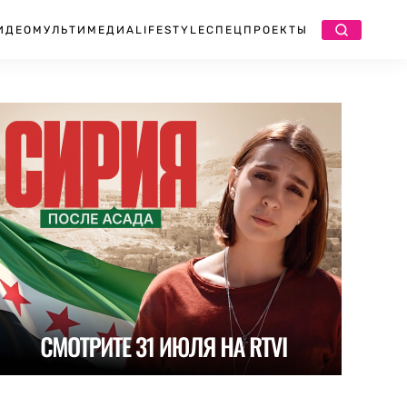
ИДЕО
МУЛЬТИМЕДИА
LIFESTYLE
СПЕЦПРОЕКТЫ