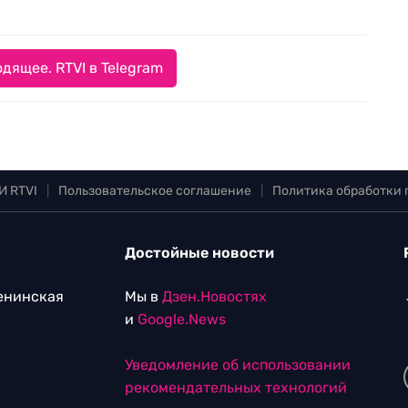
дящее. RTVI в Telegram
И RTVI
|
Пользовательское соглашение
|
Политика обработки
Достойные новости
Ленинская
Мы в
Дзен.Новостях
и
Google.News
Уведомление об использовании
рекомендательных технологий