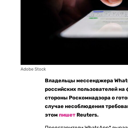
Adobe Stock
Владельцы мессенджера Whats
российских пользователей на
стороны Роскомнадзора о гото
случае несоблюдения требован
этом
пишет
Reuters.
Представители WhatsApp* вырази