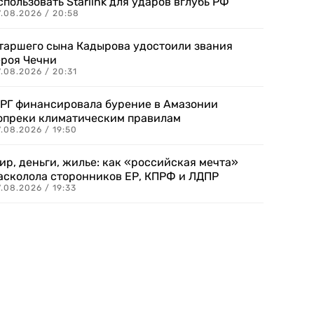
спользовать Starlink для ударов вглубь РФ
7.08.2026 / 20:58
таршего сына Кадырова удостоили звания
ероя Чечни
.08.2026 / 20:31
РГ финансировала бурение в Амазонии
опреки климатическим правилам
.08.2026 / 19:50
ир, деньги, жилье: как «российская мечта»
асколола сторонников ЕР, КПРФ и ЛДПР
.08.2026 / 19:33