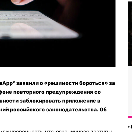
App* заявили о «решимости бороться» за
 фоне повторного предупреждения со
вности заблокировать приложение в
ий российского законодательства. Об
«
ли уверенность, что, ограничивая доступ к