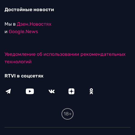
Достойные новости
Мы в
Дзен.Новостях
и
Google.News
Уведомление об использовании рекомендательных
технологий
RTVI в соцсетях
18+