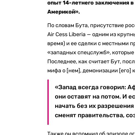
опыт 14-летнего заключения в
Америкой».
По словам Бута, присутствие ро
Air Cess Liberia — одним из круп
время) и ее сделки с местными 
«западных спецслужб», которые
Последнее, как считает Бут, по
мифа о [нем], демонизации [его]
«Запад всегда говорил: А
они оставят на потом. И е
начать без их разрешения
сменят правительства, соз
Также он вспомнил об эпизоде ог