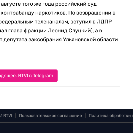
августе того же года российский суд
а контрабанду наркотиков. По возвращении в
федеральным телеканалам, вступил в ЛДПР
ал глава фракции Леонид Слуцкий), а в
т депутата заксобрания Ульяновской области
дящее. RTVI в Telegram
И RTVI
|
Пользовательское соглашение
|
Политика обработки