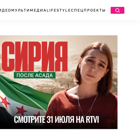
ИДЕО
МУЛЬТИМЕДИА
LIFESTYLE
СПЕЦПРОЕКТЫ