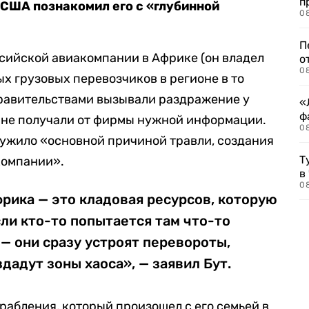
п
 США познакомил его с «глубинной
08
П
ссийской авиакомпании в Африке (он владел
о
08
ных грузовых перевозчиков в регионе в то
правительствами вызывали раздражение у
«
ф
 не получали от фирмы нужной информации.
0
служило «основной причиной травли, создания
Т
 компании».
в
08
фрика — это кладовая ресурсов, которую
сли кто-то попытается там что-то
 — они сразу устроят перевороты,
дадут зоны хаоса», — заявил Бут.
рабления, который произошел с его семьей в