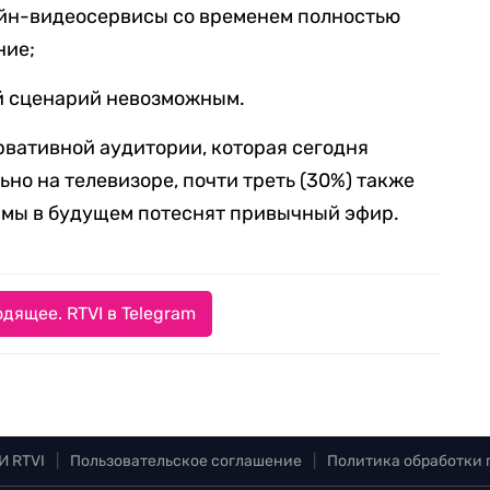
айн-видеосервисы со временем полностью
ние;
й сценарий невозможным.
рвативной аудитории, которая сегодня
но на телевизоре, почти треть (30%) также
рмы в будущем потеснят привычный эфир.
дящее. RTVI в Telegram
И RTVI
|
Пользовательское соглашение
|
Политика обработки