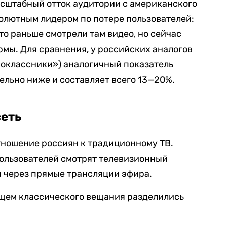
сштабный отток аудитории с американского
солютным лидером по потере пользователей:
то раньше смотрели там видео, но сейчас
рмы. Для сравнения, у российских аналогов
ноклассники») аналогичный показатель
льно ниже и составляет всего 13—20%.
сеть
тношение россиян к традиционному ТВ.
пользователей смотрят телевизионный
к и через прямые трансляции эфира.
ущем классического вещания разделились