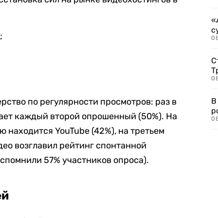
«
с
;
08
С
Т
08
рство по регулярности просмотров: раз в
В
р
ает каждый второй опрошенный (50%). На
08
ю находится YouTube (42%), на третьем
идео возглавил рейтинг спонтанной
вспомнили 57% участников опроса).
ей