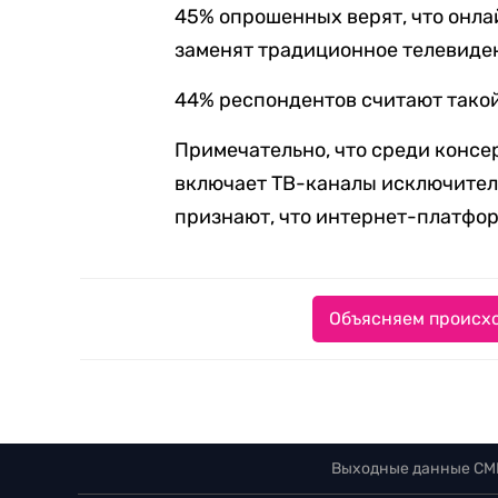
45% опрошенных верят, что онл
заменят традиционное телевиде
44% респондентов считают тако
Примечательно, что среди консе
включает ТВ-каналы исключитель
признают, что интернет-платфо
Объясняем происхо
Выходные данные СМ