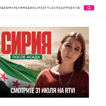
ИДЕО
МУЛЬТИМЕДИА
LIFESTYLE
СПЕЦПРОЕКТЫ