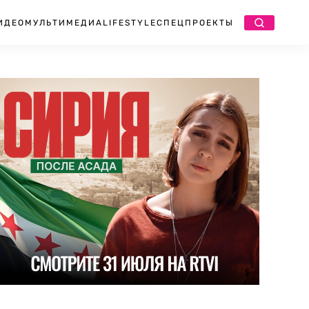
ИДЕО
МУЛЬТИМЕДИА
LIFESTYLE
СПЕЦПРОЕКТЫ