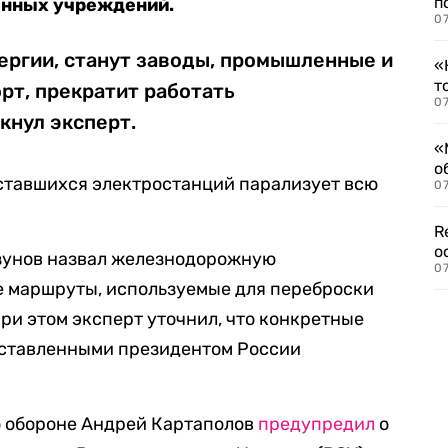
п
енных учреждений.
07
ергии, станут заводы, промышленные и
«
т
рт, прекратит работать
07
кнул эксперт.
«
о
 оставшихся электростанций парализует всю
07
R
о
азунов назвал железнодорожную
07
е маршруты, используемые для переброски
ри этом эксперт уточнил, что конкретные
оставленными президентом России
о обороне Андрей Картаполов
предупредил
о