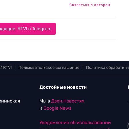
Связаться с автором
дящее. RTVI в Telegram
И RTVI
|
Пользовательское соглашение
|
Политика обработки
Достойные новости
Ленинская
Мы в
Дзен.Новостях
и
Google.News
Уведомление об использовании