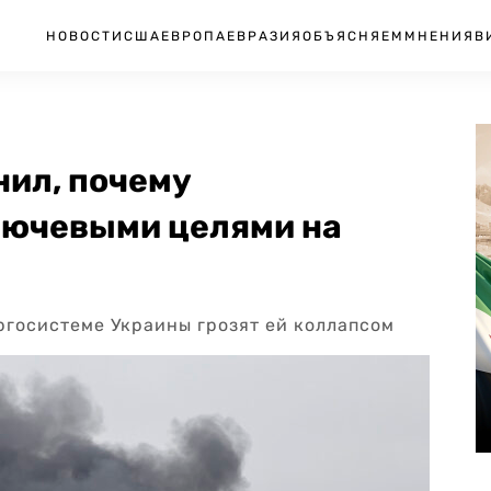
НОВОСТИ
США
ЕВРОПА
ЕВРАЗИЯ
ОБЪЯСНЯЕМ
МНЕНИЯ
В
нил, почему
лючевыми целями на
ргосистеме Украины грозят ей коллапсом