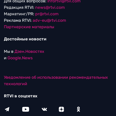
Для общих вопросов:
Infortvi@rtvi.com
Редакция RTVI:
news@rtvi.com
Маркетинг/PR:
pr@rtvi.com
Реклама RTVI:
adv-eu@rtvi.com
Партнерские материалы
Достойные новости
Мы в
Дзен.Новостях
и
Google.News
Уведомление об использовании рекомендательных
технологий
RTVI в соцсетях