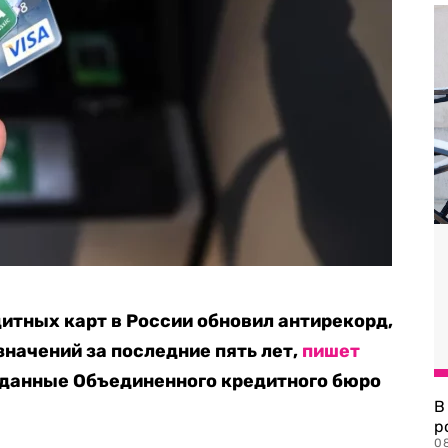
дитных карт в России обновил антирекорд,
начений за последние пять лет,
пишет
 данные Объединенного кредитного бюро
В
р
08