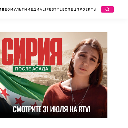
ИДЕО
МУЛЬТИМЕДИА
LIFESTYLE
СПЕЦПРОЕКТЫ