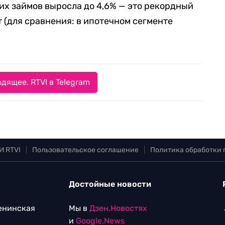
х займов выросла до 4,6% — это рекордный
т (для сравнения: в ипотечном сегменте
дящее. RTVI в Telegram
И RTVI
|
Пользовательское соглашение
|
Политика обработки
Достойные новости
Ленинская
Мы в
Дзен.Новостях
и
Google.News