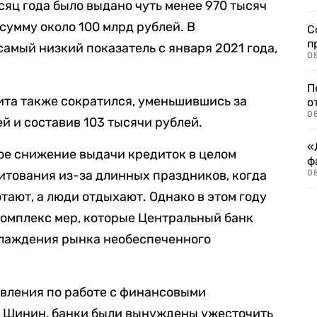
есяц года было выдано чуть менее 970 тысяч
сумму около 100 млрд рублей. В
С
п
амый низкий показатель с января 2021 года,
08
П
ита также сократился, уменьшившись за
о
08
й и составив 103 тысячи рублей.
«
ое снижение выдачи кредиток в целом
ф
итования из-за длинных праздников, когда
0
тают, а люди отдыхают. Однако в этом году
комплекс мер, которые Центральный банк
хлаждения рынка необеспеченного
авления по работе с финансовыми
й Шинин, банки были вынуждены ужесточить