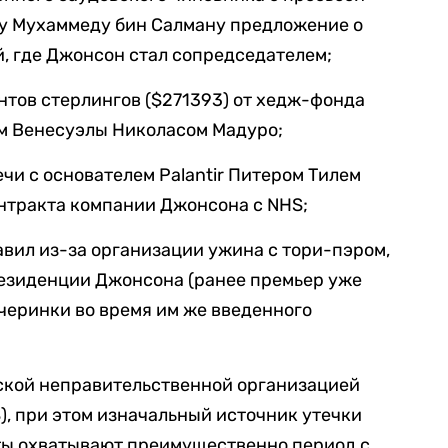
у Мухаммеду бин Салману предложение о
, где Джонсон стал сопредседателем;
нтов стерлингов ($271393) от хедж-фонда
ом Венесуэлы Николасом Мадуро;
чи с основателем Palantir Питером Тилем
онтракта компании Джонсона с NHS;
вил из-за организации ужина с тори-пэром,
езиденции Джонсона (ранее премьер уже
черинки во время им же введенного
кой неправительственной организацией
DoS), при этом изначальный источник утечки
ты охватывают преимущественно период с