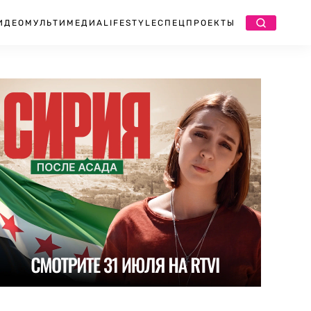
ИДЕО
МУЛЬТИМЕДИА
LIFESTYLE
СПЕЦПРОЕКТЫ