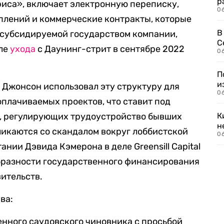
р
риса», включает электронную переписку,
06
плений и коммерческие контракты, которые
В
 субсидируемой государством компании,
С
сле
ухода
с Даунинг-стрит в сентябре 2022
06
П
и
 Джонсон использовал эту структуру для
06
плачиваемых проектов, что ставит под
, регулирующих трудоустройство бывших
К
н
икаются со скандалом вокруг лоббистской
06
нии Дэвида Кэмерона в деле Greensill Capital
бразности государственного финансирования
ительств.
ва:
нного саудовского чиновника с просьбой