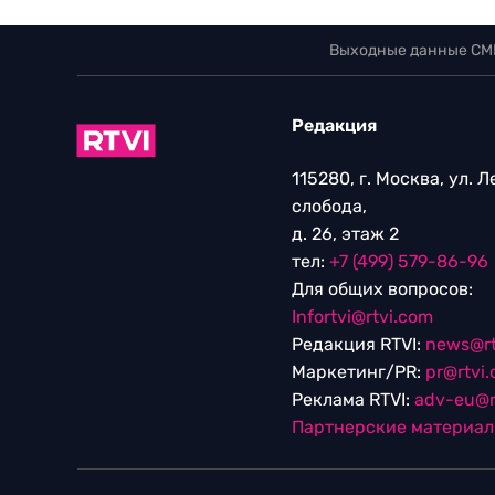
Выходные данные СМ
Редакция
115280, г. Москва, ул. 
слобода,
д. 26, этаж 2
тел:
+7 (499) 579-86-96
Для общих вопросов:
Infortvi@rtvi.com
Редакция RTVI:
news@rt
Маркетинг/PR:
pr@rtvi
Реклама RTVI:
adv-eu@r
Партнерские материа