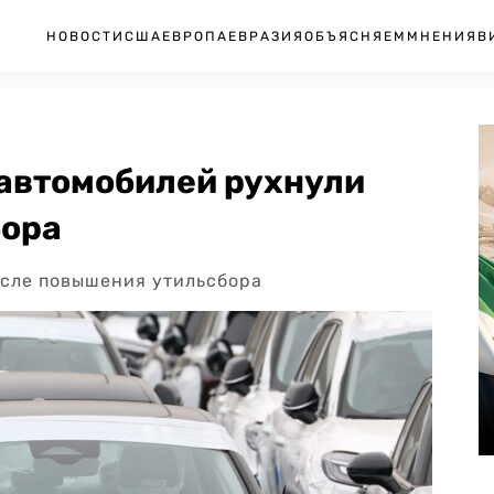
НОВОСТИ
США
ЕВРОПА
ЕВРАЗИЯ
ОБЪЯСНЯЕМ
МНЕНИЯ
В
автомобилей рухнули
бора
осле повышения утильсбора