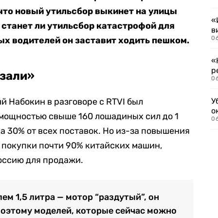
что новый утильсбор выкинет на улицы
«
 станет ли утильсбор катастрофой для
в
06
ых водителей он заставит ходить пешком.
«
р
езали»
06
й Набокин в разговоре с RTVI был
У
о
 мощностью свыше 160 лошадиных сил до 1
06
а 30% от всех поставок. Но из-за повышения
 покупки почти 90% китайских машин,
оссию для продажи.
лем 1,5 литра — мотор “раздутый”, он
Поэтому моделей, которые сейчас можно