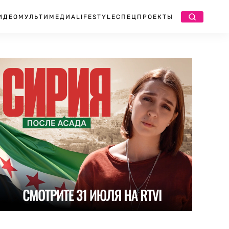
ИДЕО
МУЛЬТИМЕДИА
LIFESTYLE
СПЕЦПРОЕКТЫ