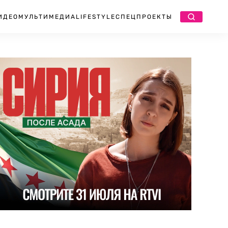
ИДЕО
МУЛЬТИМЕДИА
LIFESTYLE
СПЕЦПРОЕКТЫ