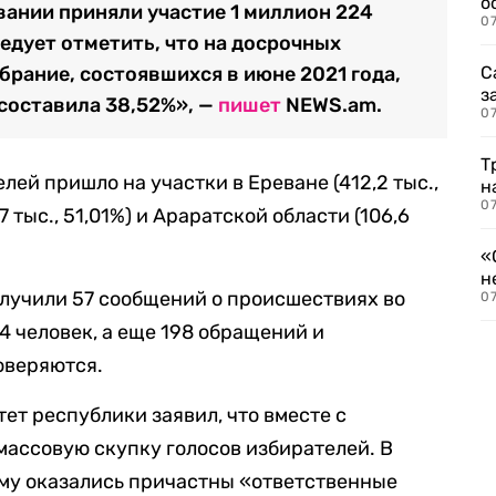
о
вании приняли участие 1 миллион 224
07
едует отметить, что на досрочных
брание, состоявшихся в июне 2021 года,
С
з
 составила 38,52%», —
пишет
NEWS.am.
07
Т
ей пришло на участки в Ереване (412,2 тыс.,
н
07
7 тыс., 51,01%) и Араратской области (106,6
«
н
получили 57 сообщений о происшествиях во
07
4 человек, а еще 198 обращений и
оверяются.
т республики заявил, что вместе с
массовую скупку голосов избирателей. В
ому оказались причастны «ответственные