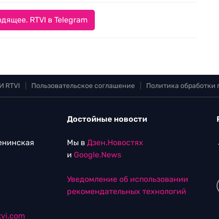
дящее. RTVI в Telegram
И RTVI
|
Пользовательское соглашение
|
Политика обработки
Достойные новости
Ленинская
Мы в
Дзен.Новостях
и
Google.News
Уведомление об использовании
рекомендательных технологий
vi.com