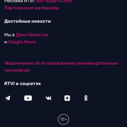
Реклама RTVI:
adv-eu@rtvi.com
Партнерские материалы
Достойные новости
Мы в
Дзен.Новостях
и
Google.News
Уведомление об использовании рекомендательных
технологий
RTVI в соцсетях
18+