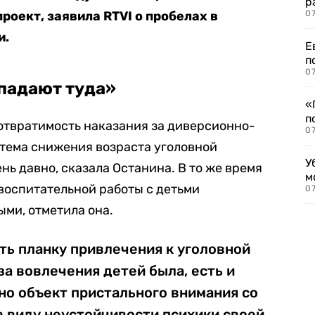
р
роект, заявила RTVI о пробелах в
07
и.
Е
п
07
опадают туда»
«
п
еотвратимость наказания за диверсионно-
07
 тема снижения возраста уголовной
У
нь давно, сказала Останина. В то же время
м
воспитательной работы с детьми
07
ми, отметила она.
ь планку привлечения к уголовной
за вовлечения детей была, есть и
но объект пристального внимания со
в виду неустойчивости психики своей