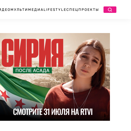
ИДЕО
МУЛЬТИМЕДИА
LIFESTYLE
СПЕЦПРОЕКТЫ