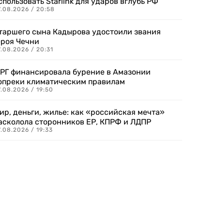
спользовать Starlink для ударов вглубь РФ
7.08.2026 / 20:58
таршего сына Кадырова удостоили звания
ероя Чечни
.08.2026 / 20:31
РГ финансировала бурение в Амазонии
опреки климатическим правилам
.08.2026 / 19:50
ир, деньги, жилье: как «российская мечта»
асколола сторонников ЕР, КПРФ и ЛДПР
.08.2026 / 19:33