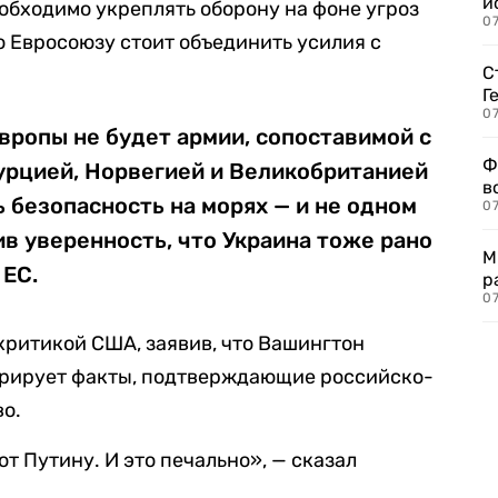
и
еобходимо укреплять оборону на фоне угроз
0
о Евросоюзу стоит объединить усилия с
С
Г
07
Европы не будет армии, сопоставимой с
Ф
Турцией, Норвегией и Великобританией
в
 безопасность на морях — и не одном
07
ив уверенность, что Украина тоже рано
М
 ЕС.
р
07
критикой США, заявив, что Вашингтон
орирует факты, подтверждающие российско-
во.
ют Путину. И это печально», — сказал