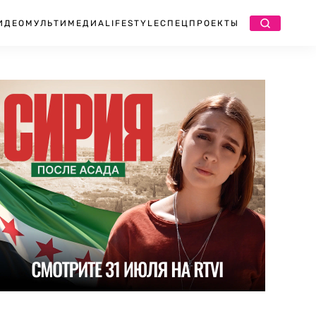
ИДЕО
МУЛЬТИМЕДИА
LIFESTYLE
СПЕЦПРОЕКТЫ