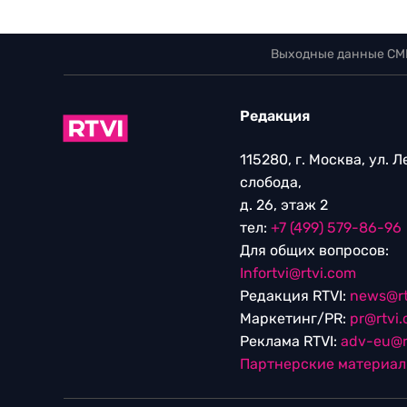
Выходные данные СМ
Редакция
115280, г. Москва, ул. 
слобода,
д. 26, этаж 2
тел:
+7 (499) 579-86-96
Для общих вопросов:
Infortvi@rtvi.com
Редакция RTVI:
news@rt
Маркетинг/PR:
pr@rtvi
Реклама RTVI:
adv-eu@r
Партнерские материа