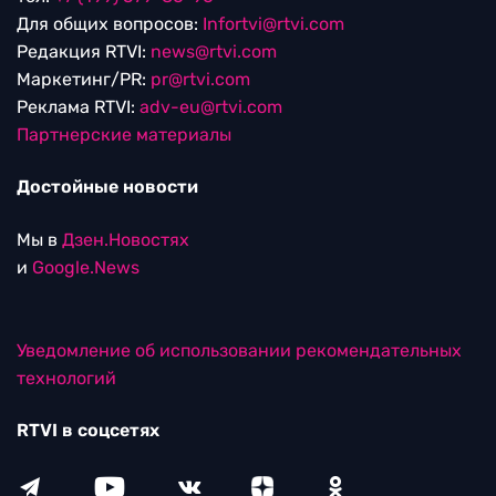
Для общих вопросов:
Infortvi@rtvi.com
Редакция RTVI:
news@rtvi.com
Маркетинг/PR:
pr@rtvi.com
Реклама RTVI:
adv-eu@rtvi.com
Партнерские материалы
Достойные новости
Мы в
Дзен.Новостях
и
Google.News
Уведомление об использовании рекомендательных
технологий
RTVI в соцсетях