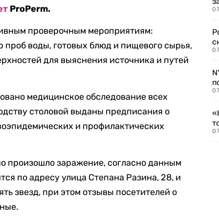
з
ет
ProPerm.
07
тивным проверочным мероприятиям:
Р
с
 проб воды, готовых блюд и пищевого сырья,
07
ерхностей для выяснения источника и путей
N
п
07
зовано медицинское обследование всех
одству столовой выданы предписания о
«
т
воэпидемических и профилактических
07
но произошло заражение, согласно данным
ся по адресу улица Степана Разина, 28, и
ть звезд, при этом отзывы посетителей о
ные.