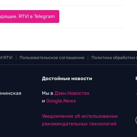
дящее. RTVI в Telegram
И RTVI
|
Пользовательское соглашение
|
Политика обработки
Достойные новости
Ленинская
Мы в
Дзен.Новостях
и
Google.News
Уведомление об использовании
рекомендательных технологий