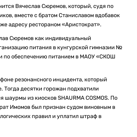
ится Вячеслав Сюремов, который, судя по
ков, вместе с братом Станиславом вдобавок
 же адресу рестораном «Аристократ».
ислав Сюремов как индивидуальный
рганизацию питания в кунгурской гимназии №
уги по обеспечению питанием в МАОУ «СКОШ
 фоне резонансного инцидента, который
е. Тогда десятки горожан подхватили
ия шаурмы из киосков SHAURMA COSMOS. По
рат Имомов был признан судом виновным в
огических правил и уплатил штраф в