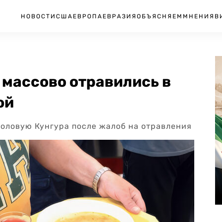
НОВОСТИ
США
ЕВРОПА
ЕВРАЗИЯ
ОБЪЯСНЯЕМ
МНЕНИЯ
В
 массово отравились в
ой
оловую Кунгура после жалоб на отравления