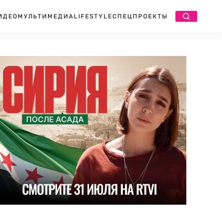
ИДЕО
МУЛЬТИМЕДИА
LIFESTYLE
СПЕЦПРОЕКТЫ