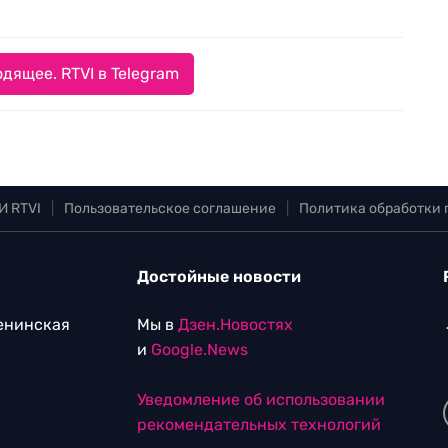
дящее. RTVI в Telegram
И RTVI
|
Пользовательское соглашение
|
Политика обработки
Достойные новости
Ленинская
Мы в
Дзен.Новостях
и
Google.News
Уведомление об использовании
рекомендательных технологий