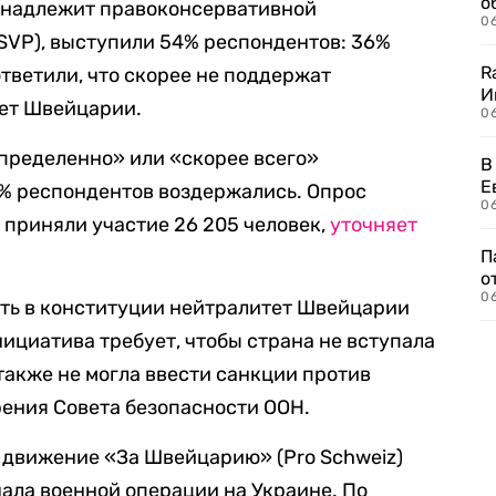
о
инадлежит правоконсервативной
06
SVP), выступили 54% респондентов: 36%
R
ответили, что скорее не поддержат
И
ет Швейцарии.
0
пределенно» или «скорее всего»
В
Е
% респондентов воздержались. Опрос
06
м приняли участие 26 205 человек,
уточняет
П
о
06
ть в конституции нейтралитет Швейцарии
ициатива требует, чтобы страна не вступала
также не могла ввести санкции против
ения Совета безопасности ООН.
 движение «За Швейцарию» (Pro Schweiz)
ала военной операции на Украине. По