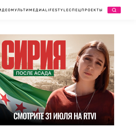
ИДЕО
МУЛЬТИМЕДИА
LIFESTYLE
СПЕЦПРОЕКТЫ