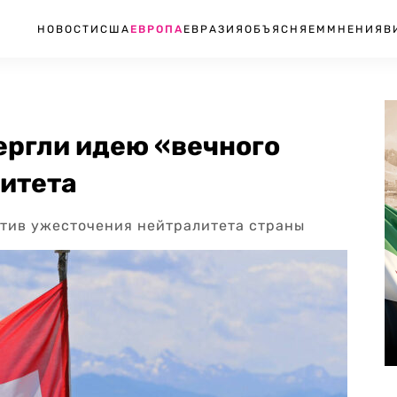
НОВОСТИ
США
ЕВРОПА
ЕВРАЗИЯ
ОБЪЯСНЯЕМ
МНЕНИЯ
В
ргли идею «вечного
итета
тив ужесточения нейтралитета страны