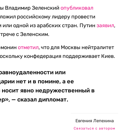
ны Владимир Зеленский
опубликовал
дложил российскому лидеру провести
 или одной из арабских стран. Путин
заявил
,
стрече с Зеленским.
армонин
отметил
, что для Москвы нейтралитет
поскольку конфедерация поддерживает Киев.
 равноудаленности или
рии нет и в помине, а ее
 носит явно недружественный в
р», — сказал дипломат.
Евгения Лепехина
Связаться с автором