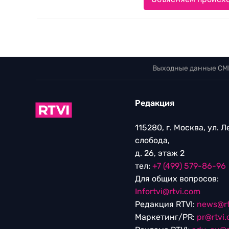
Выходные данные СМ
Редакция
115280, г. Москва, ул. 
слобода,
д. 26, этаж 2
тел:
+7 (499) 579-86-96
Для общих вопросов:
Infortvi@rtvi.com
Редакция RTVI:
news@rt
Маркетинг/PR:
pr@rtvi