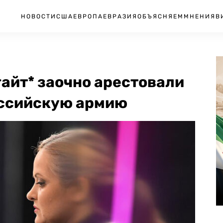
НОВОСТИ
США
ЕВРОПА
ЕВРАЗИЯ
ОБЪЯСНЯЕМ
МНЕНИЯ
В
айт* заочно арестовали
оссийскую армию