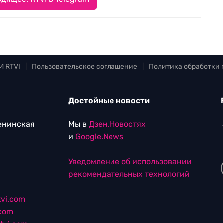
И RTVI
|
Пользовательское соглашение
|
Политика обработки
Достойные новости
Ленинская
Мы в
Дзен.Новостях
и
Google.News
Уведомление об использовании
рекомендательных технологий
vi.com
.com