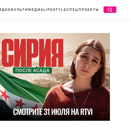
ИДЕО
МУЛЬТИМЕДИА
LIFESTYLE
СПЕЦПРОЕКТЫ