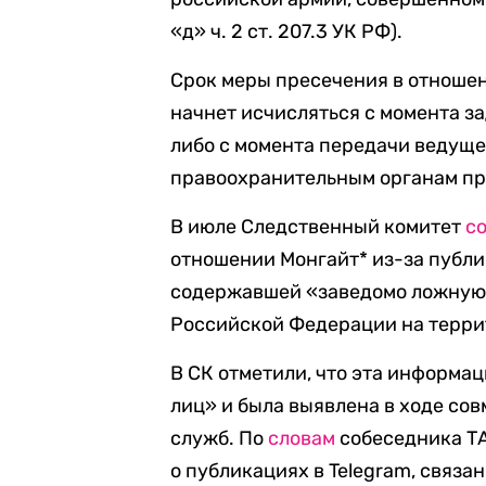
«д» ч. 2 ст. 207.3 УК РФ).
Срок меры пресечения в отношен
начнет исчисляться с момента з
либо с момента передачи ведущ
правоохранительным органам пр
В июле Следственный комитет
с
отношении Монгайт* из-за публи
содержавшей «заведомо ложную
Российской Федерации на терри
В СК отметили, что эта информа
лиц» и была выявлена в ходе со
служб. По
словам
собеседника ТА
о публикациях в Telegram, связа