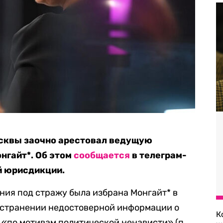
сквы заочно арестовал ведущую
нгайт*. Об этом
сообщается
в телеграм-
й юрисдикции.
ния под стражу была избрана Монгайт* в
ространении недостоверной информации о
К
«по мотивам политической ненависти» (п.