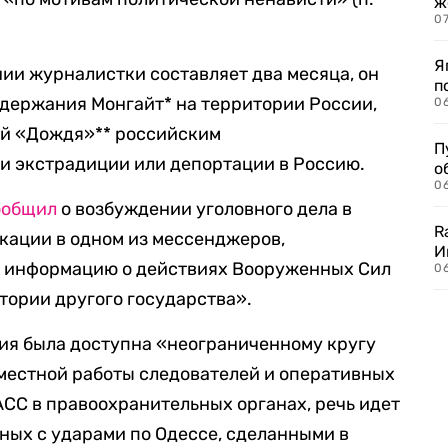
ж
0
Я
ии журналистки составляет два месяца, он
п
адержания Монгайт* на территории России,
0
ей «Дождя»** российским
П
и экстрадиции или депортации в Россию.
о
06
ообщил
о возбуждении уголовного дела в
R
кации в одном из мессенджеров,
И
 информацию о действиях Вооруженных Сил
0
тории другого государства».
ция была доступна «неограниченному кругу
вместной работы следователей и оперативных
СС в правоохранительных органах, речь идет
нных с ударами по Одессе, сделанными в