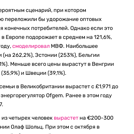
ероятным сценарий, при котором
ью переложили бы удорожание оптовых
ля конечных потребителей. Однако если это
 в Европе подорожает в среднем на 121,6%,
году,
смоделировал
МВФ. Наибольшее
 (на 262,2%), Эстонии (253%), Бельгии
11%). Меньше всего цены вырастут в Венгрии
 (35,9%) и Швеции (39,1%).
семьи в Великобритании вырастет с £1,971 до
энергорегулятор Ofgem.
Ранее в этом году
7.
и из четырех человек
вырастет
на
€
200-300
ании Олаф Шольц. При этом с октября в