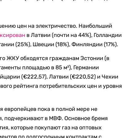
шению цен на электричество. Наибольший
ксирован
в Латвии (почти на 44%), Голландии
тании (25%), Швеции (18%), Финляндии (17%).
го ЖКУ обходятся гражданам Эстонии (в
ртаменты площадью в 85
м²
), Германии
ейцарии (€222,57), Латвии (€220,52) и Чехии
ого рейтинга потребительских цен и уровня
я европейцев пока в полной мере не
я, подчеркивают в МВФ. Основное бремя
ия, которые покупают газ на оптовых
иентов по долгосрочным контрактам с