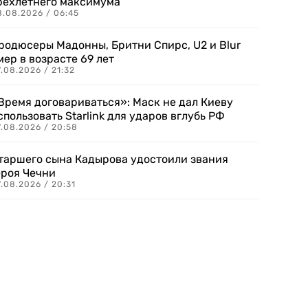
рехлетнего максимума
8.08.2026 / 06:45
родюсеры Мадонны, Бритни Спирс, U2 и Blur
мер в возрасте 69 лет
.08.2026 / 21:32
Время договариваться»: Маск не дал Киеву
спользовать Starlink для ударов вглубь РФ
7.08.2026 / 20:58
таршего сына Кадырова удостоили звания
ероя Чечни
.08.2026 / 20:31