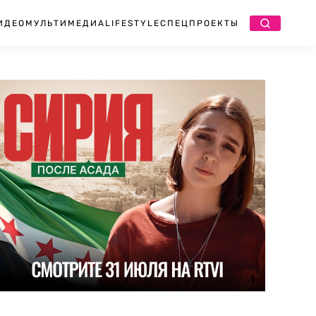
ИДЕО
МУЛЬТИМЕДИА
LIFESTYLE
СПЕЦПРОЕКТЫ