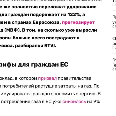
т
0
се же полностью переложат удорожание
 для граждан подорожает на 122%, а
П
нем в странах Евросоюза,
прогнозирует
у
07
(МВФ). В том, на сколько уже выросли
ропы больше всего пострадают в
«
и
зиса, разбирался RTVI.
0
С
арифы для граждан ЕС
Г
07
оклад, в котором
призвал
правительства
 потребителей растущие затраты на газ. По
тимулировать граждан экономить энергию. В
 потребление газа в ЕС уже
снизилось
на 9%