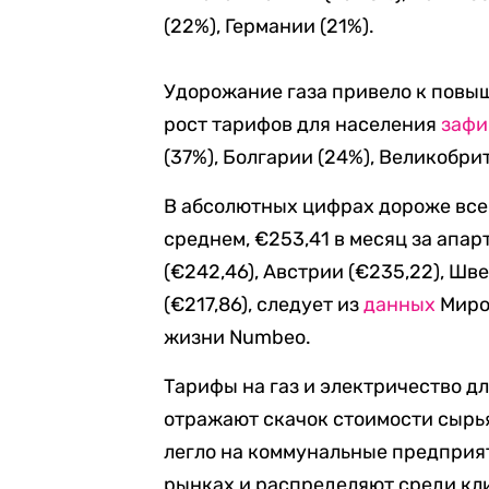
(22%), Германии (21%).
Удорожание газа привело к повы
рост тарифов для населения
зафи
(37%), Болгарии (24%), Великобри
В абсолютных цифрах дороже все
среднем, €253,41 в месяц за апа
(€242,46), Австрии (€235,22), Шв
(€217,86), следует из
данных
Миров
жизни Numbeo.
Тарифы на газ и электричество дл
отражают скачок стоимости сырь
легло на коммунальные предприят
рынках и распределяют среди кл