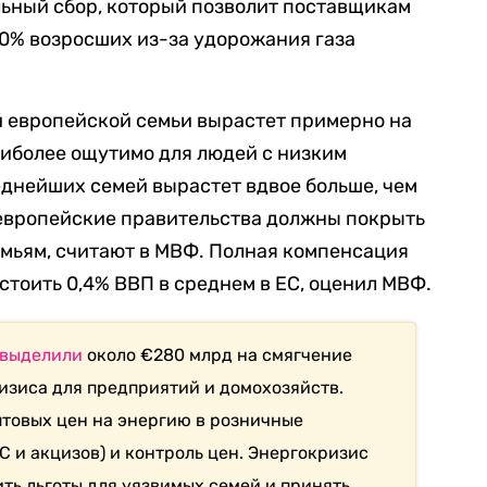
льный сбор, который позволит поставщикам
90% возросших из-за удорожания газа
й европейской семьи вырастет примерно на
иболее ощутимо для людей с низким
днейших семей вырастет вдвое больше, чем
 европейские правительства должны покрыть
мьям, считают в МВФ. Полная компенсация
стоить 0,4% ВВП в среднем в ЕС, оценил МВФ.
выделили
около
€
280 млрд на смягчение
изиса для предприятий и домохозяйств.
птовых цен на энергию в розничные
 и акцизов) и контроль цен. Энергокризис
ть льготы для уязвимых семей и принять