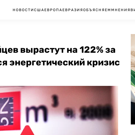
НОВОСТИ
США
ЕВРОПА
ЕВРАЗИЯ
ОБЪЯСНЯЕМ
МНЕНИЯ
В
йцев вырастут на 122% за
тся энергетический кризис