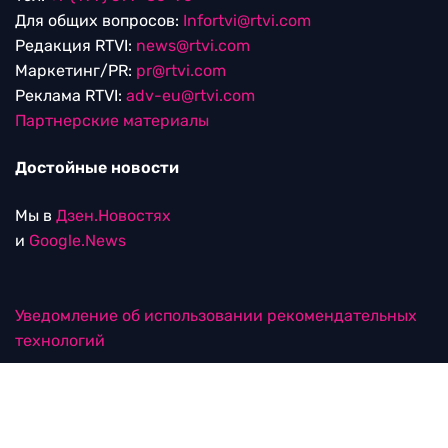
Для общих вопросов:
Infortvi@rtvi.com
Редакция RTVI:
news@rtvi.com
Маркетинг/PR:
pr@rtvi.com
Реклама RTVI:
adv-eu@rtvi.com
Партнерские материалы
Достойные новости
Мы в
Дзен.Новостях
и
Google.News
Уведомление об использовании рекомендательных
технологий
RTVI в соцсетях