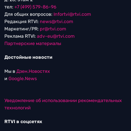
тел:
+7 (499) 579-86-96
Для общих вопросов:
Infortvi@rtvi.com
Редакция RTVI:
news@rtvi.com
Маркетинг/PR:
pr@rtvi.com
Реклама RTVI:
adv-eu@rtvi.com
Партнерские материалы
Достойные новости
Мы в
Дзен.Новостях
и
Google.News
Уведомление об использовании рекомендательных
технологий
RTVI в соцсетях