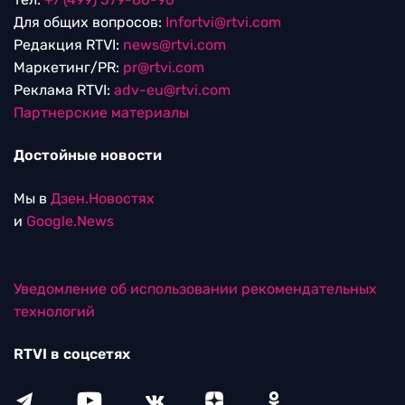
Для общих вопросов:
Infortvi@rtvi.com
Редакция RTVI:
news@rtvi.com
Маркетинг/PR:
pr@rtvi.com
Реклама RTVI:
adv-eu@rtvi.com
Партнерские материалы
Достойные новости
Мы в
Дзен.Новостях
и
Google.News
Уведомление об использовании рекомендательных
технологий
RTVI в соцсетях