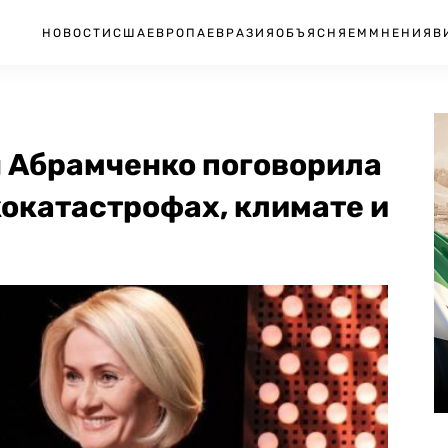
НОВОСТИ
США
ЕВРОПА
ЕВРАЗИЯ
ОБЪЯСНЯЕМ
МНЕНИЯ
В
 Абрамченко поговорила
кокатастрофах, климате и