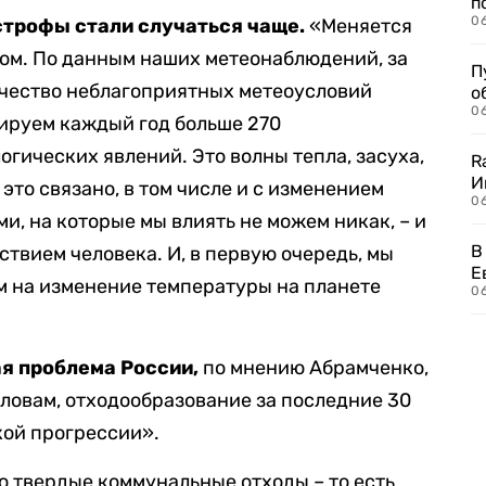
п
0
строфы стали случаться чаще.
«Меняется
этом. По данным наших метеонаблюдений, за
П
ичество неблагоприятных метеоусловий
о
06
сируем каждый год больше 270
гических явлений. Это волны тепла, засуха,
R
И
это связано, в том числе и с изменением
0
ми, на которые мы влиять не можем никак, – и
В
твием человека. И, в первую очередь, мы
Е
м на изменение температуры на планете
06
ая проблема России,
по мнению Абрамченко,
 словам, отходообразование за последние 30
кой прогрессии».
это твердые коммунальные отходы – то есть