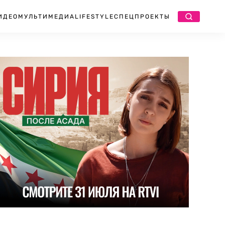
ИДЕО
МУЛЬТИМЕДИА
LIFESTYLE
СПЕЦПРОЕКТЫ