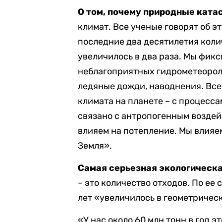
О том, почему природные ката
климат. Все ученые говорят об 
последние два десятилетия кол
увеличилось в два раза. Мы фик
неблагоприятных гидрометеороло
ледяные дожди, наводнения. Все 
климата на планете – с процесса
связано с антропогенным воздейс
влияем на потепление. Мы влияе
Земля».
Самая серьезная экологическ
– это количество отходов. По ее
лет «увеличилось в геометричес
«У нас около 60 млн тонн в год 