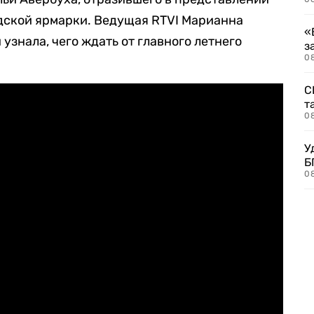
дской ярмарки. Ведущая RTVI Марианна
«
узнала, чего ждать от главного летнего
з
08
С
т
0
У
Б
0