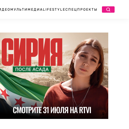
ИДЕО
МУЛЬТИМЕДИА
LIFESTYLE
СПЕЦПРОЕКТЫ