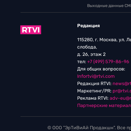
Выходные данные СМ
Редакция
115280, г. Москва, ул. 
слобода,
д. 26, этаж 2
тел:
+7 (499) 579-86-96
Для общих вопросов:
Infortvi@rtvi.com
Редакция RTVI:
news@rt
Маркетинг/PR:
pr@rtvi
Реклама RTVI:
adv-eu@r
Партнерские материа
© ООО "ЭрТиВиАй Продакшн". Все пр