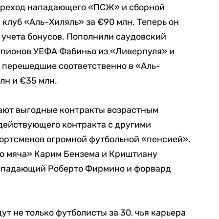
реход нападающего «ПСЖ» и сборной
клуб «Аль-Хиляль» за €90 млн. Теперь он
з учета бонусов. Пополнили саудовский
мпионов УЕФА Фабиньо из «Ливерпуля» и
, перешедшие соответственно в «Аль-
лн и €35 млн.
ают выгодные контракты возрастным
действующего контракта с другими
портсменов огромной футбольной «пенсией».
го мяча» Карим Бензема и Криштиану
 нападающий Роберто Фирмино и форвард
т не только футболисты за 30, чья карьера