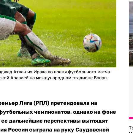
мджад Атван из Ирака во время футбольного матча
ской Аравией на международном стадионе Басры,
ремьер Лига (РПЛ) претендовала на
 футбольных чемпионатов, однако на фоне
е ее дальнейшие перспективы выглядят
Т
ия России сыграла на руку Саудовской