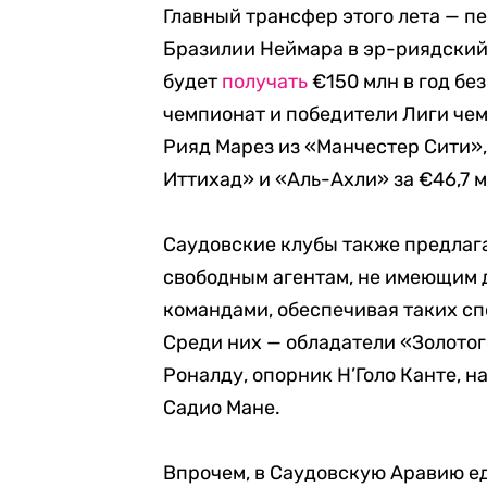
Главный трансфер этого лета
—
пе
Бразилии Неймара в эр-риядский 
будет
получать
€150 млн в год бе
чемпионат и победители Лиги че
Рияд Марез из «Манчестер Сити»
Иттихад» и «Аль-Ахли» за €46,7 м
Саудовские клубы также предлаг
свободным агентам, не имеющим 
командами, обеспечивая таких с
Среди них — обладатели «Золото
Роналду, опорник Н’Голо Канте,
Садио Мане.
Впрочем, в Саудовскую Аравию еду