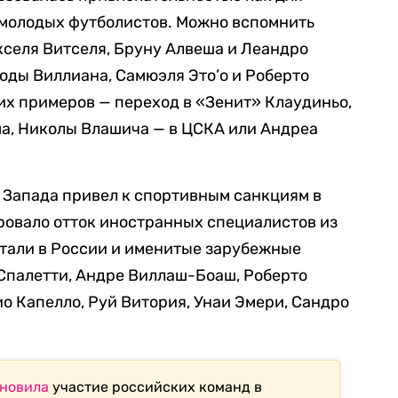
 молодых футболистов. Можно вспомнить
кселя Витселя, Бруну Алвеша и Леандро
оды Виллиана, Самюэля Это’о и Роберто
жих примеров
—
переход в «Зенит» Клаудиньо,
ма, Николы Влашича — в ЦСКА или Андреа
 Запада привел к спортивным санкциям в
ровало отток иностранных специалистов из
тали в России и именитые зарубежные
Спалетти, Андре Виллаш-Боаш, Роберто
о Капелло, Руй Витория, Унаи Эмери, Сандро
новила
участие российских команд в