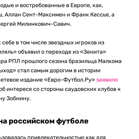
лодые и востребованные в Европе, как,
, Аллан Сент-Максимен и Франк Кессье, а
Сергей Милинкович-Савич.
 себе в том числе звездных игроков из
иляль» объявил о переходе из «Зенита»
ра РПЛ прошлого сезона бразильца Малкома
выход» стал самым дорогим в истории
 сетевое издание «Евро-Футбол.Ру»
заявило
об интересе со стороны саудовских клубов к
ну Зобнину.
 на российском футболе
ьзовалась привлекательностью как для