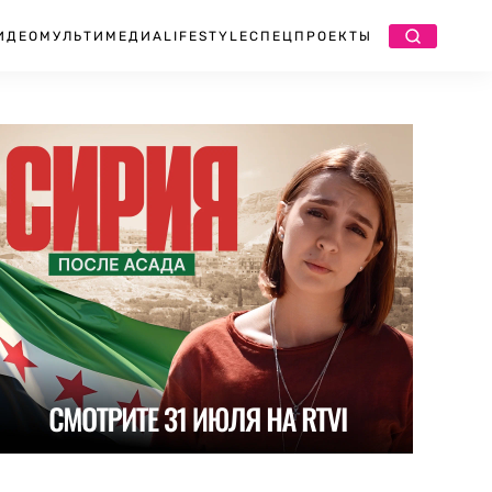
ИДЕО
МУЛЬТИМЕДИА
LIFESTYLE
СПЕЦПРОЕКТЫ