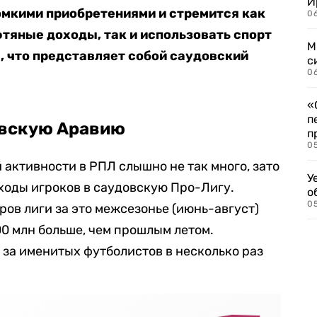
И
омкими приобретениями и стремится как
06
тяные доходы, так и использовать спорт
М
м, что представляет собой саудовский
с
0
«
п
довскую Аравию
п
0
 активности в РПЛ слышно не так много, зато
У
ходы игроков в саудовскую Про-Лигу
.
о
0
ов лиги за это межсезонье (июнь-август)
00 млн больше, чем прошлым летом.
 за именитых футболистов в несколько раз