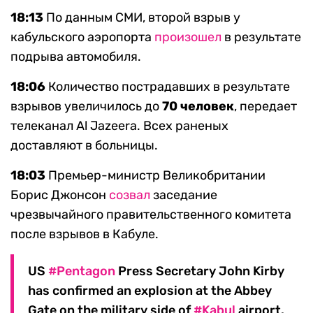
18:13
По данным СМИ, второй взрыв у
кабульского аэропорта
произошел
в результате
подрыва автомобиля.
18:06
Количество пострадавших в результате
взрывов увеличилось до
70 человек
, передает
телеканал Al Jazeera. Всех раненых
доставляют в больницы.
18:03
Премьер-министр Великобритании
Борис Джонсон
созвал
заседание
чрезвычайного правительственного комитета
после взрывов в Кабуле.
US
#Pentagon
Press Secretary John Kirby
has confirmed an explosion at the Abbey
Gate on the military side of
#Kabul
airport.