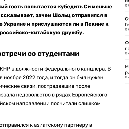
и
кий гость попытается «убедить Си меньше
0
ассказывает, зачем Шольц отправился в
С
по Украине
и прислушаются ли в Пекине к
Г
07
 российско-китайскую дружбу.
Ф
в
встречи со студентами
07
М
 КНР в должности федерального канцлера. В
р
в ноябре 2022 года, и тогда он был нужен
07
ические связи, пострадавшие после
ызвала недовольство в рядах Европейского
айском направлении посчитали слишком
отправился к азиатскому партнеру в