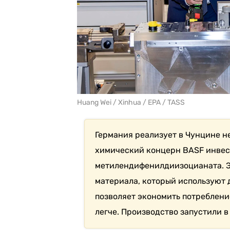
Huang Wei / Xinhua / EPA / TASS
Германия реализует в Чунцине н
химический концерн BASF инвест
метилендифенилдиизоцианата. Э
материала, который используют 
позволяет экономить потреблени
легче. Производство запустили в 