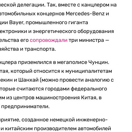
ской делегации. Так, вместе с канцлером на
втомобильных концернов Mercedes-Benz и
ии Bayer, промышленного гиганта
лектроники и энергетического оборудования
ельства его
сопровождали
три министра —
яйства и транспорта.
анцлера приземлился в мегаполисе Чунцин.
итая, который относится к муниципалитетам
Пекин и Шанхай (можно провести аналогию с
оторые считаются городами федерального
им из центров машиностроения Китая, в
е предприниматели.
приятие, созданное немецкой инженерно-
 и китайским производителем автомобилей