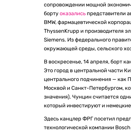
сопровождении мощной экономиче
борту
оказались
представители а
BMW, фармацевтической корпорац
ThyssenKrupp и производителя э
Siemens. Из федерального правит
окружающей среды, сельского хоз
В воскресенье, 14 апреля, борт к
Это город в центральной части К
центрального подчинения — как 
Москвой и Санкт-Петербургом, к
значения). Чунцин считается одн
который инвестируют и немецки
Здесь канцлер ФРГ посетил пред
технологической компании Bosch