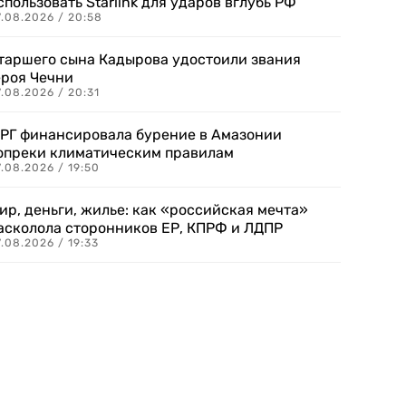
спользовать Starlink для ударов вглубь РФ
7.08.2026 / 20:58
таршего сына Кадырова удостоили звания
ероя Чечни
.08.2026 / 20:31
РГ финансировала бурение в Амазонии
опреки климатическим правилам
.08.2026 / 19:50
ир, деньги, жилье: как «российская мечта»
асколола сторонников ЕР, КПРФ и ЛДПР
.08.2026 / 19:33