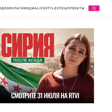
ИДЕО
МУЛЬТИМЕДИА
LIFESTYLE
СПЕЦПРОЕКТЫ