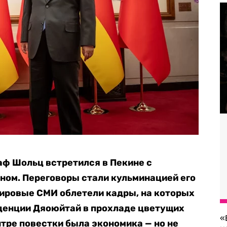
аф Шольц встретился в Пекине с
ном. Переговоры стали кульминацией его
Мировые СМИ облетели кадры, на которых
денции Дяоюйтай в прохладе цветущих
«
нтре повестки была экономика — но не