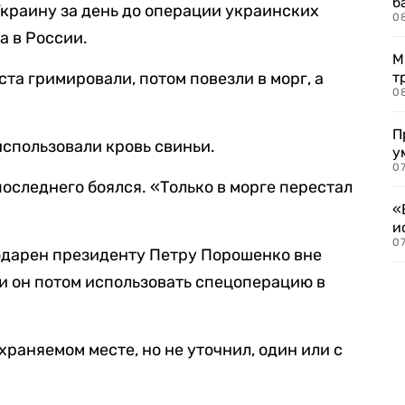
б
краину за день до операции украинских
0
а в России.
М
та гримировали, потом повезли в морг, а
т
0
П
использовали кровь свиньи.
у
07
последнего боялся. «Только в морге перестал
«
и
0
одарен президенту Петру Порошенко вне
ли он потом использовать спецоперацию в
раняемом месте, но не уточнил, один или с