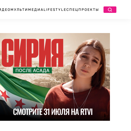
ИДЕО
МУЛЬТИМЕДИА
LIFESTYLE
СПЕЦПРОЕКТЫ