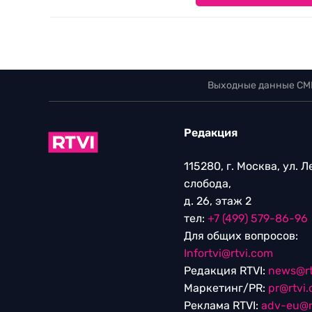
Выходные данные СМ
Редакция
115280, г. Москва, ул. 
слобода,
д. 26, этаж 2
тел:
+7 (499) 579-86-96
Для общих вопросов:
Infortvi@rtvi.com
Редакция RTVI:
news@rt
Маркетинг/PR:
pr@rtvi
Реклама RTVI:
adv-eu@r