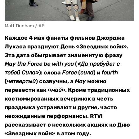
Matt Dunham / AP
Каждое 4 мая фанаты фильмов Джорджа
Лукаса празднуют День «Звездных войн».
Эта дата обыгрывает знаменитую фразу
May the Force be with you
(
«Да пребудет с
тобой Сила»
): слова
Force
(
сила
) и
fourth
(
четвертый
) созвучны, а
May
можно
перевести как «
май
». Кроме традиционных
костюмированных вечеринок в честь
праздника устраивают и другие, часто
неожиданные перформансы. RTVI
рассказывает о нескольких акциях ко Дню
«Звездных войн» в этом году.